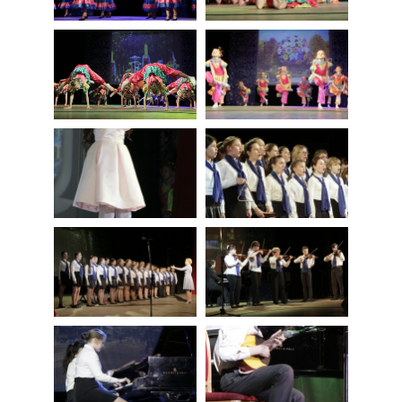
ОТЧЕТНЫЙ КОНЦЕРТ 2018 ГОД «ИДЕТ РЕБЕНОК
ПО ЗЕМЛЕ»
КОНЦЕРТ ОБРАЗЦОВОЙ ДЕТСКОЙ ЭСТРАДНО-
ВОКАЛЬНОЙ СТУДИИ «ФАНТАЗЕРЫ» 2017 ГОД
ОТЧЕТНЫЙ КОНЦЕРТ 2017 ГОДА «КРАСОТА
СПАСЕТ МИР»
ОТЧЕТНЫЙ КОНЦЕРТ 2016 «Я СЕБЯ НЕ МЫСЛЮ
БЕЗ РОССИИ»
ЮБИЛЕЙНЫЙ ОТЧЕТНЫЙ КОНЦЕРТ 2015 ГОДА.
«ДАРИТЕ МУЗЫКУ ДРУГ ДРУГУ!»
ВСЕ НА СВЕТЕ МУЗЫКА ОТЧЕТНЫЙ КОНЦЕРТ
2014 Г.
ОГНИ БОЛЬШОГО ГОРОДА