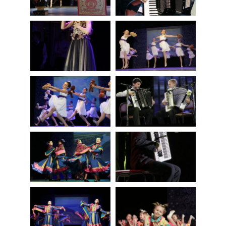
05.10.2022Г.
ГОРОДСКОЙ КОНКУРС РИСУНКОВ И ПЛАКАТОВ
АНТИКОРРУПЦИОННОЙ НАПРАВЛЕННОСТИ
«БЕРЕГИ ЧЕСТЬ СМОЛОДУ»! 29.09.2022Г.
ОТЧЕТНЫЙ КОНЦЕРТ 2022 Г. «НА ВОЛНАХ
СУДЬБЫ. ПОСВЯЩЕННЫЙ 100-ЛЕТИЮ СО ДНЯ
РОЖДЕНИЯ Г.Г. ГАЛЫНИНА»
ПЕДАГОГИЧЕСКИЙ КОНЦЕРТ 30.09.2021
«МУЗЫКА ВОКРУГ НАС»
ОТЧЕТНЫЙ КОНЦЕРТ 2021 ГОДА « ТЕБЕ,
ЛЮБИМЫЙ ГОРОД»
КАРТИННАЯ ГАЛЕРЕЯ
ОТЧЕТНЫЙ КОНЦЕРТ 2019 ГОДА «ВЕСЕННЕЕ
НАСТРОЕНИЕ»