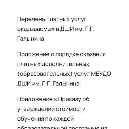
НАШИ ПРОЕКТЫ
Navigation
БЮДЖЕТНОЕ
О ПРИЕМЕ
Перечень платных услуг
ОБУЧАЮЩИМСЯ
оказываемых в ДШИ им. Г.Г.
ПЛАТНОЕ
Галынина
СВЕДЕНИЯ ОБ ОО
ДОШКОЛЬНОЕ
КОНТАКТЫ
Положение о порядке оказания
ОТЗЫВЫ
платных дополнительных
(образовательных) услуг МБУДО
ДШИ им. Г.Г. Галынина
Приложение к Приказу об
утверждении стоимости
обучения по каждой
образовательной программе на