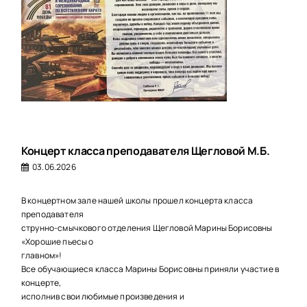
Концерт класса преподавателя Щегловой М.Б.
03.06.2026
В концертном зале нашей школы прошел концерта класса
преподавателя
струнно-смычкового отделения Щегловой Марины Борисовны
«Хорошие пьесы о
главном»!
Все обучающиеся класса Марины Борисовны приняли участие в
концерте,
исполнив свои любимые произведения и