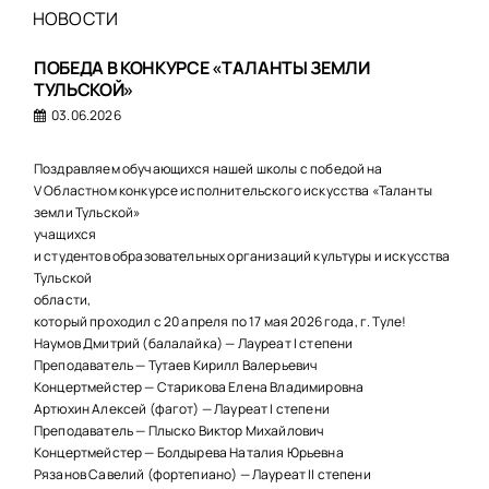
НОВОСТИ
ПОБЕДА В КОНКУРСЕ «ТАЛАНТЫ ЗЕМЛИ
ТУЛЬСКОЙ»
03.06.2026
Поздравляем обучающихся нашей школы с победой на
V Областном конкурсе исполнительского искусства «Таланты
земли Тульской»
учащихся
и студентов образовательных организаций культуры и искусства
Тульской
области,
который проходил с 20 апреля по 17 мая 2026 года, г. Туле!
Наумов Дмитрий (балалайка) — Лауреат I степени
Преподаватель — Тутаев Кирилл Валерьевич
Концертмейстер — Старикова Елена Владимировна
Артюхин Алексей (фагот) — Лауреат I степени
Преподаватель — Плыско Виктор Михайлович
Концертмейстер — Болдырева Наталия Юрьевна
Рязанов Савелий (фортепиано) — Лауреат II степени