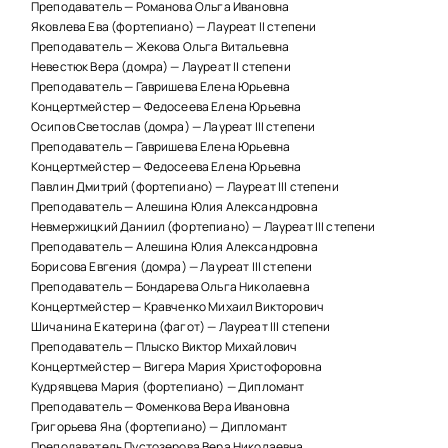
Преподаватель — Романова Ольга Ивановна
Яковлева Ева (фортепиано) — Лауреат II степени
Преподаватель — Жекова Ольга Витальевна
Невестюк Вера (домра) — Лауреат II степени
Преподаватель — Гавришева Елена Юрьевна
Концертмейстер — Федосеева Елена Юрьевна
Осипов Светослав (домра) — Лауреат III степени
Преподаватель — Гавришева Елена Юрьевна
Концертмейстер — Федосеева Елена Юрьевна
Павлин Дмитрий (фортепиано) — Лауреат III степени
Преподаватель — Алешина Юлия Александровна
Невмержицкий Даниил (фортепиано) — Лауреат III степени
Преподаватель — Алешина Юлия Александровна
Борисова Евгения (домра) — Лауреат III степени
Преподаватель — Бондарева Ольга Николаевна
Концертмейстер — Кравченко Михаил Викторович
Шичанина Екатерина (фагот) — Лауреат III степени
Преподаватель — Плыско Виктор Михайлович
Концертмейстер — Вигера Мария Христофоровна
Кудрявцева Мария (фортепиано) — Дипломант
Преподаватель — Фоменкова Вера Ивановна
Григорьева Яна (фортепиано) — Дипломант
Преподаватель Пустозерова Вера Николаевна