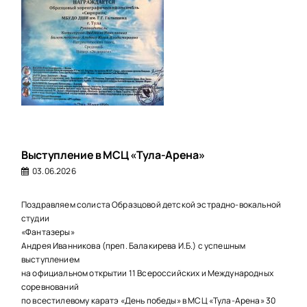
Выступление в МСЦ «Тула-Арена»
03.06.2026
Поздравляем солиста Образцовой детской эстрадно-вокальной
студии
«Фантазеры»
Андрея Иванникова (преп. Балакирева И.Б.) с успешным
выступлением
на официальном открытии 11 Всероссийских и Международных
соревнований
по всестилевому каратэ «День победы» в МСЦ «Тула-Арена» 30