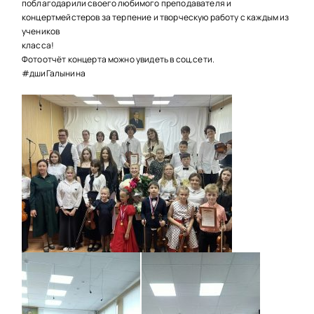
поблагодарили своего любимого преподавателя и
концертмейстеров за терпение и творческую работу с каждым из
учеников
класса!
Фотоотчёт концерта можно увидеть в соц.сети.
#дшиГалынина