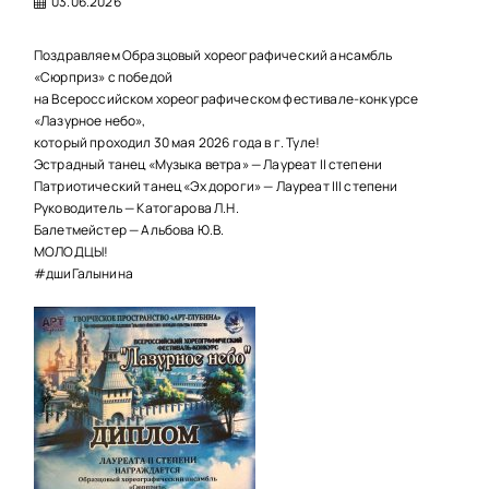
03.06.2026
Поздравляем Образцовый хореографический ансамбль
«Сюрприз» с победой
на Всероссийском хореографическом фестивале-конкурсе
«Лазурное небо»,
который проходил 30 мая 2026 года в г. Туле!
Эстрадный танец «Музыка ветра» — Лауреат II степени
Патриотический танец «Эх дороги» — Лауреат III степени
Руководитель — Катогарова Л.Н.
Балетмейстер — Альбова Ю.В.
МОЛОДЦЫ!
#дшиГалынина