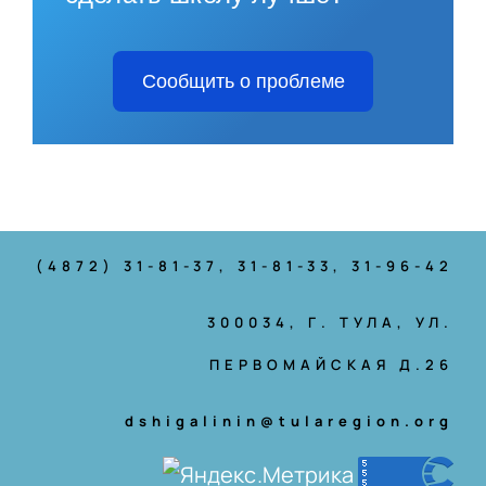
Сообщить о проблеме
(4872) 31-81-37
, 31-81-33, 31-96-42
300034, Г. ТУЛА, УЛ.
ПЕРВОМАЙСКАЯ Д.26
dshigalinin@tularegion.org