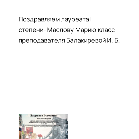
НАШИ ПРОЕКТЫ
О ПРИЕМЕ
Поздравляем лауреата I
степени- Маслову Марию класс
ОБУЧАЮЩИМСЯ
преподавателя Балакиревой И. Б.
СВЕДЕНИЯ ОБ ОО
КОНТАКТЫ
ОТЗЫВЫ