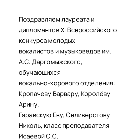
НАШИ ПРОЕКТЫ
О ПРИЕМЕ
Поздравляем лауреата и
дипломантов XI Всероссийского
ОБУЧАЮЩИМСЯ
конкурса молодых
СВЕДЕНИЯ ОБ ОО
вокалистов и музыковедов им.
КОНТАКТЫ
А.С. Даргомыжского,
ОТЗЫВЫ
обучающихся
вокально-хорового отделения:
Кропачеву Варвару, Королёву
Арину,
Гаравскую Еву, Селиверстову
Николь, класс преподавателя
Исаевой С.С,