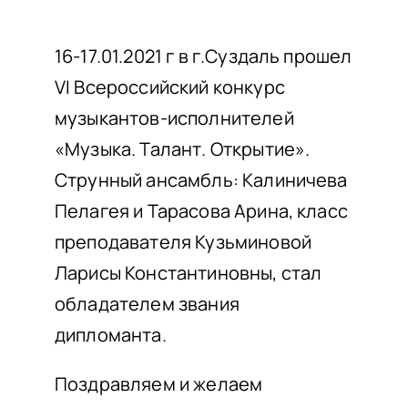
НАШИ ПРОЕКТЫ
О ПРИЕМЕ
16-17.01.2021 г в г.Суздаль прошел
VI Всероссийский конкурс
ОБУЧАЮЩИМСЯ
музыкантов-исполнителей
СВЕДЕНИЯ ОБ ОО
«Музыка. Талант. Открытие».
КОНТАКТЫ
Струнный ансамбль: Калиничева
ОТЗЫВЫ
Пелагея и Тарасова Арина, класс
преподавателя Кузьминовой
Ларисы Константиновны, стал
обладателем звания
дипломанта.
Поздравляем и желаем