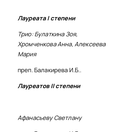
НАШИ ПРОЕКТЫ
О ПРИЕМЕ
Лауреата
I
степени
ОБУЧАЮЩИМСЯ
Трио: Булаткина Зоя,
СВЕДЕНИЯ ОБ ОО
Хромченкова Анна, Алексеева
КОНТАКТЫ
Мария
ОТЗЫВЫ
преп. Балакирева И.Б..
Лауреатов
II
степени
Афанасьеву Светлану