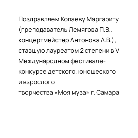
НАШИ ПРОЕКТЫ
О ПРИЕМЕ
Поздравляем Копаеву Маргариту
(преподаватель Лемягова П.В.,
ОБУЧАЮЩИМСЯ
концертмейстер Антонова А.В.),
СВЕДЕНИЯ ОБ ОО
ставшую лауреатом 2 степени в V
КОНТАКТЫ
Международном фестивале-
ОТЗЫВЫ
конкурсе детского, юношеского
и взрослого
творчества «Моя муза» г. Самара