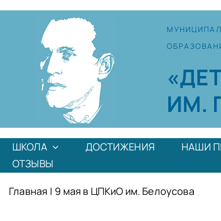
Skip
to
МУНИЦИПА
content
ОБРАЗОВАН
«ДЕ
ИМ. 
ШКОЛА
ДОСТИЖЕНИЯ
НАШИ П
ОТЗЫВЫ
Главная
|
9 мая в ЦПКиО им. Белоусова