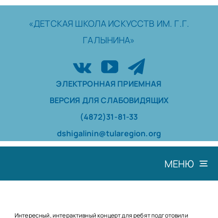
Skip
to
«ДЕТСКАЯ
ШКОЛА
ИСКУССТВ
ИМ. Г.Г.
content
ГАЛЫНИНА»
ЭЛЕКТРОННАЯ ПРИЕМНАЯ
ВЕРСИЯ ДЛЯ СЛАБОВИДЯЩИХ
(4872)31-81-33
dshigalinin@tularegion.org
МЕНЮ
ШКОЛА
ДОСТИЖЕНИЯ
Интересный, интерактивный концерт для ребят подготовили