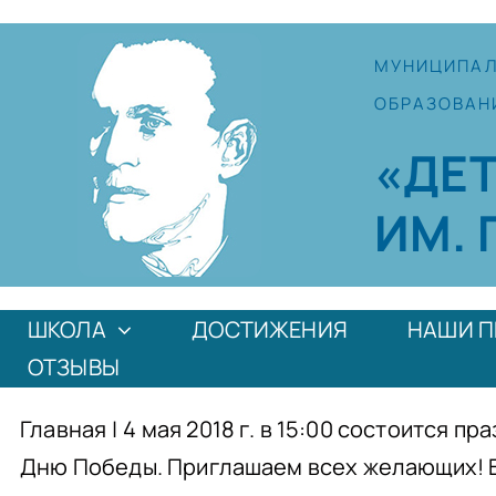
Skip
to
МУНИЦИПА
content
ОБРАЗОВАН
«ДЕ
ИМ. 
ШКОЛА
ДОСТИЖЕНИЯ
НАШИ П
ОТЗЫВЫ
Главная
|
4 мая 2018 г. в 15:00 состоится 
Дню Победы. Приглашаем всех желающих! 