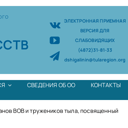
ОГО
ЭЛЕКТРОННАЯ ПРИЕМНАЯ
ВЕРСИЯ ДЛЯ
ССТВ
СЛАБОВИДЯЩИХ
(4872)31-81-33
dshigalinin@tularegion.org
СЯ
СВЕДЕНИЯ ОБ ОО
КОНТАКТЫ
ранов ВОВ и тружеников тыла, посвященный