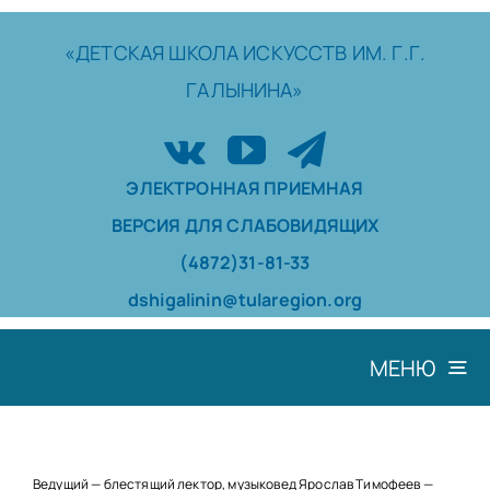
Skip
to
«ДЕТСКАЯ
ШКОЛА
ИСКУССТВ
ИМ. Г.Г.
content
ГАЛЫНИНА»
ЭЛЕКТРОННАЯ ПРИЕМНАЯ
ВЕРСИЯ ДЛЯ СЛАБОВИДЯЩИХ
(4872)31-81-33
dshigalinin@tularegion.org
МЕНЮ
ШКОЛА
ДОСТИЖЕНИЯ
Ведущий — блестящий лектор, музыковед Ярослав Тимофеев —