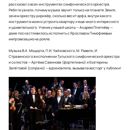
НАШИ ПРОЕКТЫ
рассказал о всех инструментах симфонического оркестра.
Ребята узнали, почему музыка звучит только на планете Земля,
О ПРИЕМЕ
зачем оркестру дирижёр, сколько весит арфа, внутри какого
инструмента можно устроить квартиру и еще много интересного
ОБУЧАЮЩИМСЯ
и удивительного. Ученику нашей школы — Андрею Плетнёву —
даже посчастливилось исполнить с Ярославом Тимофеевым
СВЕДЕНИЯ ОБ ОО
импровизацию на рояле.
КОНТАКТЫ
Музыка В.А. Моцарта, П.И. Чайковского, М. Равеля, И.
Стравинского в исполнении Тульского симфонический оркестра
и солистов — Артёма Савинова (фортепиано) и Екатерины
ОТЗЫВЫ
Залётовой (сопрано) — вдохновляла, вызывала восторг у публики!