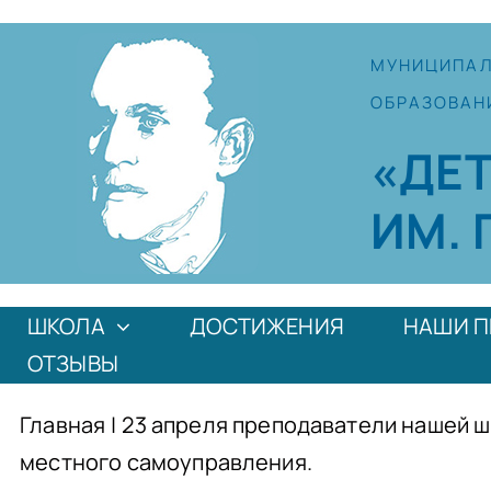
Skip
to
МУНИЦИПА
content
ОБРАЗОВАН
«ДЕ
ИМ. 
ШКОЛА
ДОСТИЖЕНИЯ
НАШИ П
ОТЗЫВЫ
Главная
|
23 апреля преподаватели нашей 
местного самоуправления.