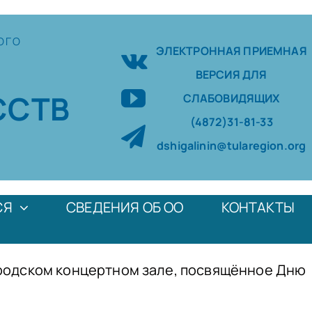
ОГО
ЭЛЕКТРОННАЯ ПРИЕМНАЯ
ВЕРСИЯ ДЛЯ
ССТВ
СЛАБОВИДЯЩИХ
(4872)31-81-33
dshigalinin@tularegion.org
СЯ
СВЕДЕНИЯ ОБ ОО
КОНТАКТЫ
ородском концертном зале, посвящённое Дню