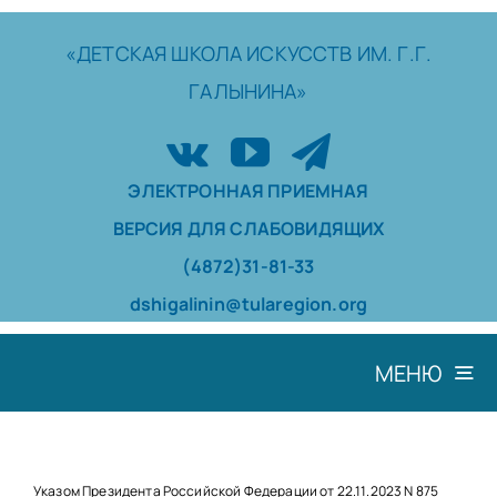
Skip
to
«ДЕТСКАЯ
ШКОЛА
ИСКУССТВ
ИМ. Г.Г.
content
ГАЛЫНИНА»
ЭЛЕКТРОННАЯ ПРИЕМНАЯ
ВЕРСИЯ ДЛЯ СЛАБОВИДЯЩИХ
(4872)31-81-33
dshigalinin@tularegion.org
МЕНЮ
ШКОЛА
ДОСТИЖЕНИЯ
Указом Президента Российской Федерации от 22.11.2023 N
875