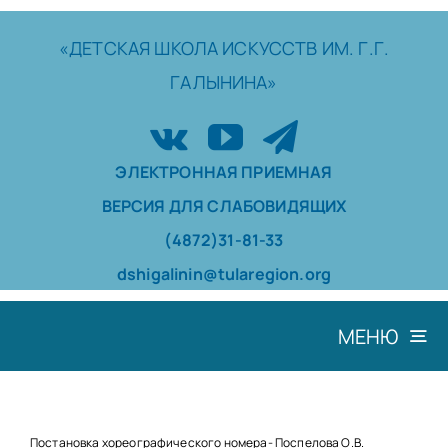
Skip
to
«ДЕТСКАЯ
ШКОЛА
ИСКУССТВ
ИМ. Г.Г.
content
ГАЛЫНИНА»
ЭЛЕКТРОННАЯ ПРИЕМНАЯ
ВЕРСИЯ ДЛЯ СЛАБОВИДЯЩИХ
(4872)31-81-33
dshigalinin@tularegion.org
МЕНЮ
ШКОЛА
ДОСТИЖЕНИЯ
Постановка хореографического номера- Поспелова О.В.