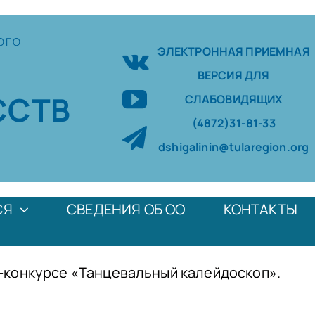
ОГО
ЭЛЕКТРОННАЯ ПРИЕМНАЯ
ВЕРСИЯ ДЛЯ
ССТВ
СЛАБОВИДЯЩИХ
(4872)31-81-33
dshigalinin@tularegion.org
СЯ
СВЕДЕНИЯ ОБ ОО
КОНТАКТЫ
е-конкурсе «Танцевальный калейдоскоп».