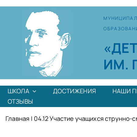
Skip
to
МУНИЦИПА
content
ОБРАЗОВАН
«ДЕ
ИМ. 
ШКОЛА
ДОСТИЖЕНИЯ
НАШИ П
ОТЗЫВЫ
Главная
|
04.12 Участие учащихся струнно-