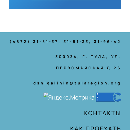
(4872) 31-81-37
, 31-81-33, 31-96-42
300034, Г. ТУЛА, УЛ.
ПЕРВОМАЙСКАЯ Д.26
dshigalinin@tularegion.org
КОНТАКТЫ
КАК ПРОЕХАТЬ