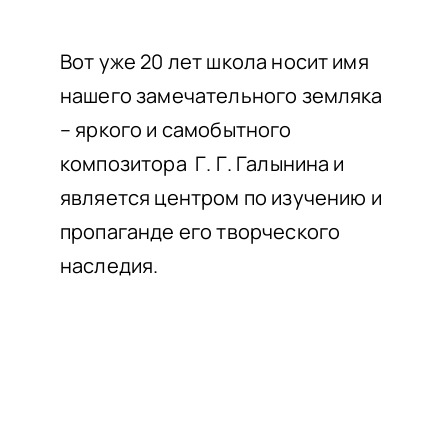
НАШИ ПРОЕКТЫ
О ПРИЕМЕ
Вот уже 20 лет школа носит имя
нашего замечательного земляка
ОБУЧАЮЩИМСЯ
– яркого и самобытного
СВЕДЕНИЯ ОБ ОО
композитора Г. Г. Галынина и
КОНТАКТЫ
является центром по изучению и
ОТЗЫВЫ
пропаганде его творческого
наследия.