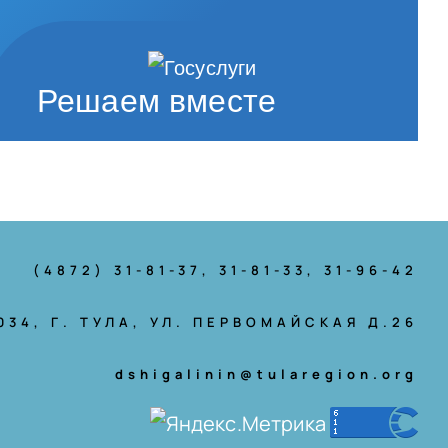
Решаем вместе
(4872) 31-81-37
, 31-81-33, 31-96-42
034, Г. ТУЛА, УЛ. ПЕРВОМАЙСКАЯ Д.26
dshigalinin@tularegion.org