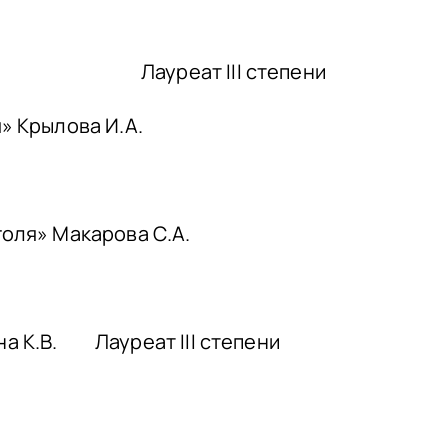
 И.А. Лауреат III степени
» Крылова И.А.
оля» Макарова С.А.
а К.В. Лауреат III степени