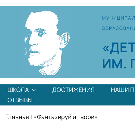
Skip
to
МУНИЦИПА
content
ОБРАЗОВАН
«ДЕ
ИМ. 
ШКОЛА
ДОСТИЖЕНИЯ
НАШИ П
ОТЗЫВЫ
Главная
|
«Фантазируй и твори»