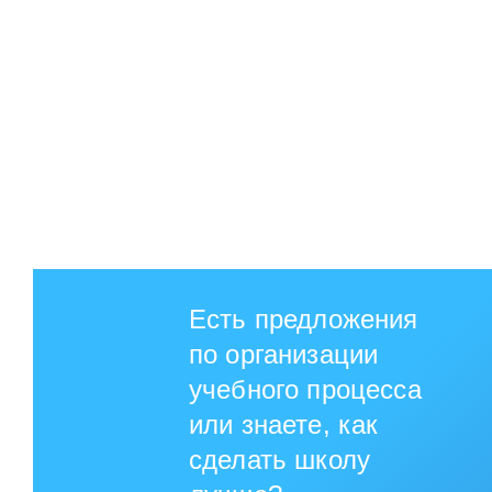
Есть предложения
по организации
учебного процесса
или знаете, как
сделать школу