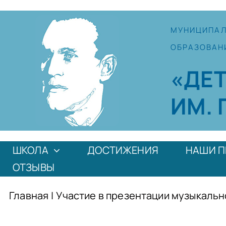
Skip
to
МУНИЦИПА
content
ОБРАЗОВАН
«ДЕ
ИМ. 
ШКОЛА
ДОСТИЖЕНИЯ
НАШИ П
ОТЗЫВЫ
Главная
|
Участие в презентации музыкальн