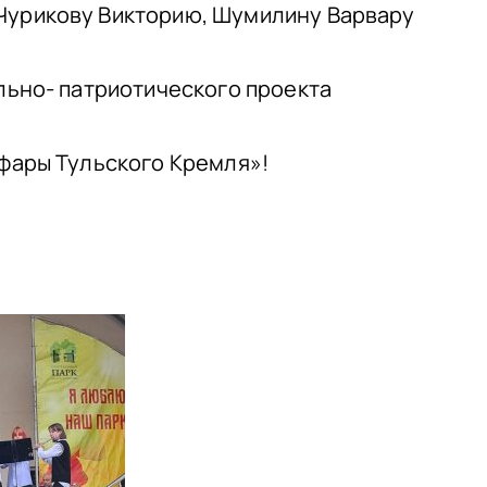
Чурикову Викторию, Шумилину Варвару
льно- патриотического проекта
фары Тульского Кремля»!