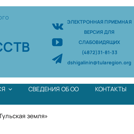
ОГО
ЭЛЕКТРОННАЯ ПРИЕМНАЯ
ВЕРСИЯ ДЛЯ
ССТВ
СЛАБОВИДЯЩИХ
(4872)31-81-33
dshigalinin@tularegion.org
СЯ
СВЕДЕНИЯ ОБ ОО
КОНТАКТЫ
Тульская земля»