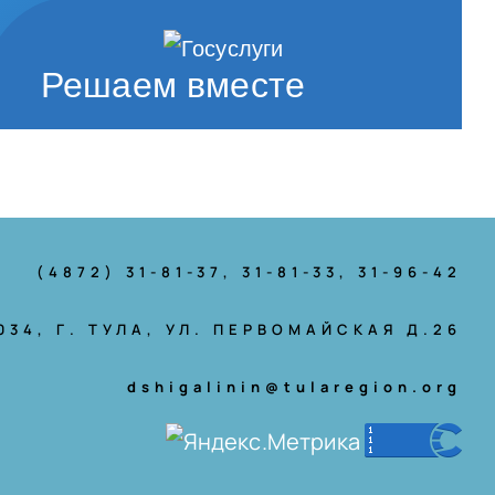
Решаем вместе
(4872) 31-81-37
, 31-81-33, 31-96-42
034, Г. ТУЛА, УЛ. ПЕРВОМАЙСКАЯ Д.26
dshigalinin@tularegion.org