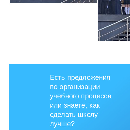
Есть предложения
по организации
учебного процесса
или знаете, как
сделать школу
лучше?