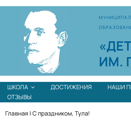
Skip
to
МУНИЦИПА
content
ОБРАЗОВАН
«ДЕ
ИМ. 
ШКОЛА
ДОСТИЖЕНИЯ
НАШИ П
ОТЗЫВЫ
Главная
|
С праздником, Тула!