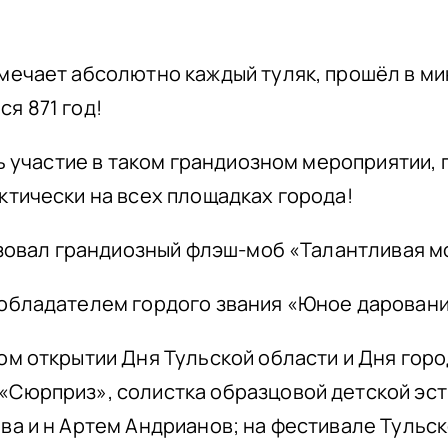
мечает абсолютно каждый туляк, прошёл в м
я 871 год!
ть участие в таком грандиозном мероприятии,
ктически на всех площадках города!
низовал грандиозный флэш-моб «Талантливая 
обладателем гордого звания «Юное даровани
м открытии Дня Тульской области и Дня горо
«Сюрприз», солистка образцовой детской эс
а и н Артем Андрианов; на фестивале Тульск