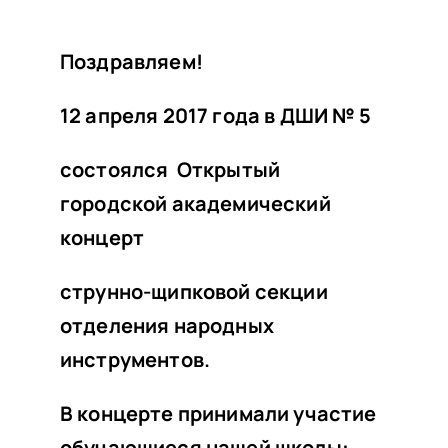
НАШИ ПРОЕКТЫ
О ПРИЕМЕ
Поздравляем!
ОБУЧАЮЩИМСЯ
12 апреля 2017 года в ДШИ № 5
СВЕДЕНИЯ ОБ ОО
состоялся Открытый
КОНТАКТЫ
городской академический
ОТЗЫВЫ
концерт
струнно-щипковой секции
отделения народных
инструментов.
В концерте принимали участие
обучающиеся нашей школы: