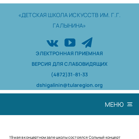
Skip
to
«ДЕТСКАЯ
ШКОЛА
ИСКУССТВ
ИМ. Г.Г.
content
ГАЛЫНИНА»
ЭЛЕКТРОННАЯ ПРИЕМНАЯ
ВЕРСИЯ ДЛЯ СЛАБОВИДЯЩИХ
(4872)31-81-33
dshigalinin@tularegion.org
МЕНЮ
ШКОЛА
ДОСТИЖЕНИЯ
19 мая в концертном зале школы состоялся Сольный концерт