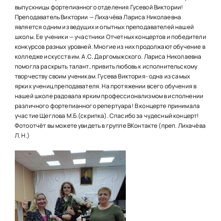
НАШИ ПРОЕКТЫ
выпускницы фортепианного отделения Гусевой Виктории!
Преподаватель Виктории — Лихачёва Лариса Николаевна
О ПРИЕМЕ
является одним из ведущих и опытных преподавателей нашей
школы. Ее ученики — участники Отчетных концертов и победители
ОБУЧАЮЩИМСЯ
конкурсов разных уровней. Многие из них продолжают обучение в
колледже искусств им. А.С. Даргомыжского. Лариса Николаевна
СВЕДЕНИЯ ОБ ОО
помогла раскрыть талант, привить любовь к исполнительскому
творчеству своим ученикам. Гусева Виктория- одна из самых
КОНТАКТЫ
ярких учениц преподавателя. На протяжении всего обучения в
нашей школе радовала ярким профессионализмом в исполнении
различного фортепианного репертуара! В концерте принимала
ОТЗЫВЫ
участие Щеглова М.Б.(скрипка). Спасибо за чудесный концерт!
Фотоотчёт вы можете увидеть в группе ВКонтакте (преп. Лихачёва
Л. Н.)