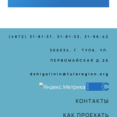
(4872) 31-81-37
, 31-81-33, 31-96-42
300034, Г. ТУЛА, УЛ.
ПЕРВОМАЙСКАЯ Д.26
dshigalinin@tularegion.org
КОНТАКТЫ
КАК ПРОЕХАТЬ