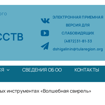
ОГО
ЭЛЕКТРОННАЯ ПРИЕМНАЯ
ВЕРСИЯ ДЛЯ
ССТВ
СЛАБОВИДЯЩИХ
(4872)31-81-33
dshigalinin@tularegion.org
СЯ
СВЕДЕНИЯ ОБ ОО
КОНТАКТЫ
рных инструментах «Волшебная свирель»