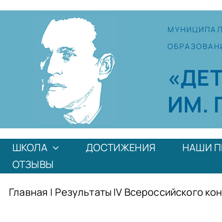
Skip
to
МУНИЦИПА
content
ОБРАЗОВАН
«ДЕ
ИМ. 
ШКОЛА
ДОСТИЖЕНИЯ
НАШИ П
ОТЗЫВЫ
Главная
|
Результаты IV Всероссийского ко