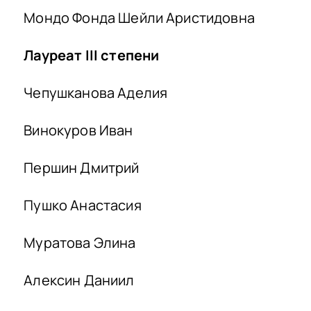
Мондо Фонда Шейли Аристидовна
Лауреат
III
степени
Чепушканова Аделия
Винокуров Иван
Першин Дмитрий
Пушко Анастасия
Муратова Элина
Алексин Даниил