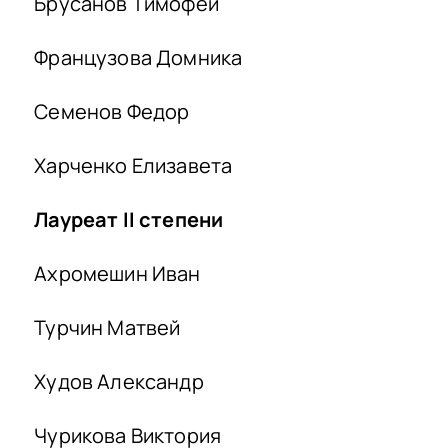
Брусанов Тимофей
Французова Домника
Семенов Федор
Харченко Елизавета
Лауреат
II
степени
Ахромешин Иван
Турчин Матвей
Худов Александр
Чурикова Виктория