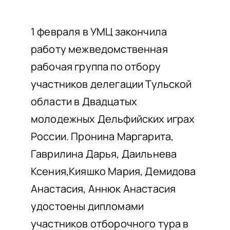
НАШИ ПРОЕКТЫ
О ПРИЕМЕ
1 февраля в УМЦ закончила
работу межведомственная
ОБУЧАЮЩИМСЯ
рабочая группа по отбору
СВЕДЕНИЯ ОБ ОО
участников делегации Тульской
КОНТАКТЫ
области в Двадцатых
ОТЗЫВЫ
молодежных Дельфийских играх
России. Пронина Маргарита,
Гаврилина Дарья, Даильнева
Ксения,Кияшко Мария, Демидова
Анастасия, Аннюк Анастасия
удостоены дипломами
участников отборочного тура в