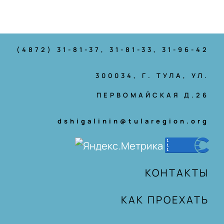
(4872) 31-81-37
, 31-81-33, 31-96-42
300034, Г. ТУЛА, УЛ.
ПЕРВОМАЙСКАЯ Д.26
dshigalinin@tularegion.org
КОНТАКТЫ
КАК ПРОЕХАТЬ