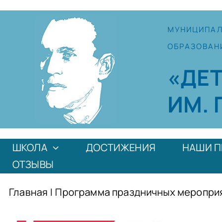
Skip
to
МУНИЦИПА
content
ОБРАЗОВАН
«ДЕ
ИМ. 
ШКОЛА
ДОСТИЖЕНИЯ
НАШИ П
ОТЗЫВЫ
Главная
|
Программа праздничных мероприят