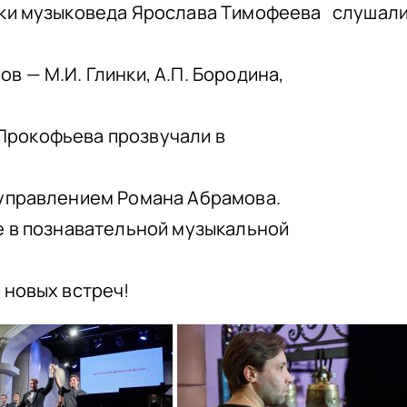
ки музыковеда Ярослава Тимофеева слушали 
 — М.И. Глинки, А.П. Бородина,
. Прокофьева прозвучали в
 управлением Романа Абрамова.
е в познавательной музыкальной
 новых встреч!