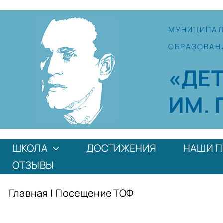
Skip
to
МУНИЦИПА
content
ОБРАЗОВАН
«ДЕ
ИМ. 
ШКОЛА
ДОСТИЖЕНИЯ
НАШИ П
ОТЗЫВЫ
Главная
|
Посещение ТОФ