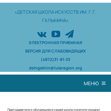
Skip
to
«ДЕТСКАЯ
ШКОЛА
ИСКУССТВ
ИМ. Г.Г.
content
ГАЛЫНИНА»
ЭЛЕКТРОННАЯ ПРИЕМНАЯ
ВЕРСИЯ ДЛЯ СЛАБОВИДЯЩИХ
(4872)31-81-33
dshigalinin@tularegion.org
МЕНЮ
ШКОЛА
ДОСТИЖЕНИЯ
Преподаватели и обучающиеся нашей школы посетили концерт