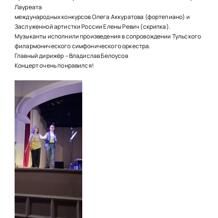
НАШИ ПРОЕКТЫ
Лауреата
международных конкурсов Олега Аккуратова (фортепиано) и
О ПРИЕМЕ
Заслуженной артистки России Елены Ревич (скрипка).
Музыканты исполнили произведения в сопровождении Тульского
ОБУЧАЮЩИМСЯ
филармонического симфонического оркестра.
Главный дирижёр – Владислав Белоусов
СВЕДЕНИЯ ОБ ОО
Концерт очень понравился!
КОНТАКТЫ
ОТЗЫВЫ