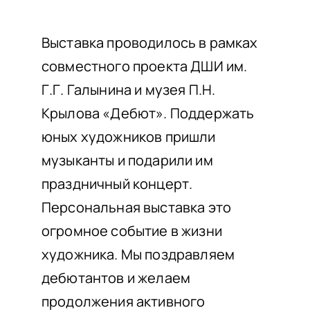
НАШИ ПРОЕКТЫ
О ПРИЕМЕ
Выставка проводилось в рамках
совместного проекта ДШИ им.
ОБУЧАЮЩИМСЯ
Г.Г. Галынина и музея П.Н.
СВЕДЕНИЯ ОБ ОО
Крылова «Дебют». Поддержать
КОНТАКТЫ
юных художников пришли
ОТЗЫВЫ
музыканты и подарили им
праздничный концерт.
Персональная выставка это
огромное событие в жизни
художника. Мы поздравляем
дебютантов и желаем
продолжения активного