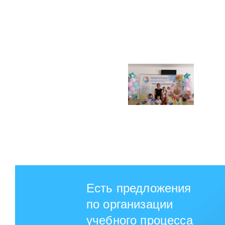
Есть предложения
по организации
учебного процесса