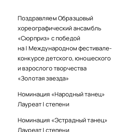
НАШИ ПРОЕКТЫ
О ПРИЕМЕ
Поздравляем Образцовый
хореографический ансамбль
ОБУЧАЮЩИМСЯ
«Сюрприз» с победой
СВЕДЕНИЯ ОБ ОО
на
I
Международном фестивале-
КОНТАКТЫ
конкур
се детского, юношеского
ОТЗЫВЫ
и взрослого творчества
«Золотая звезда»
Номинация «Народный танец»
Лауреат I степени
Номинация «Эстрадный танец»
Лауреат I степени