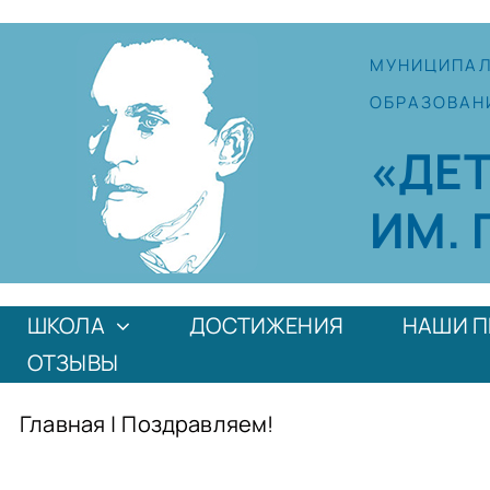
Skip
to
МУНИЦИПА
content
ОБРАЗОВАН
«ДЕ
ИМ. 
ШКОЛА
ДОСТИЖЕНИЯ
НАШИ П
ОТЗЫВЫ
Главная
|
Поздравляем!