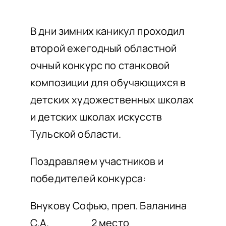
НАШИ ПРОЕКТЫ
О ПРИЕМЕ
В дни зимних каникул проходил
второй ежегодный областной
ОБУЧАЮЩИМСЯ
очный конкурс по станковой
СВЕДЕНИЯ ОБ ОО
композиции для обучающихся в
КОНТАКТЫ
детских художественных школах
ОТЗЫВЫ
и детских школах искусств
Тульской области.
Поздравляем участников и
победителей конкурса:
Внукову Софью, преп. Баланина
С.А. 2 место