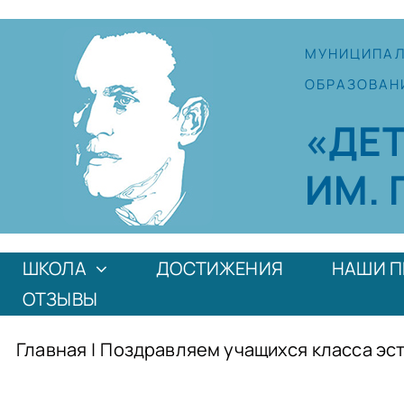
Skip
to
МУНИЦИПА
content
ОБРАЗОВАН
«ДЕ
ИМ. 
ШКОЛА
ДОСТИЖЕНИЯ
НАШИ П
ОТЗЫВЫ
Главная
|
Поздравляем учащихся класса эст