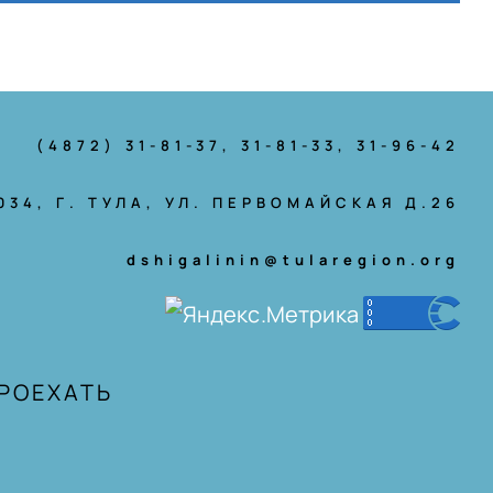
(4872) 31-81-37
, 31-81-33, 31-96-42
034, Г. ТУЛА, УЛ. ПЕРВОМАЙСКАЯ Д.26
dshigalinin@tularegion.org
ПРОЕХАТЬ