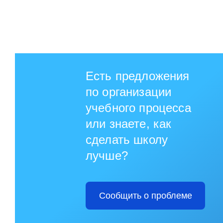
Есть предложения
по организации
учебного процесса
или знаете, как
сделать школу
лучше?
Сообщить о проблеме