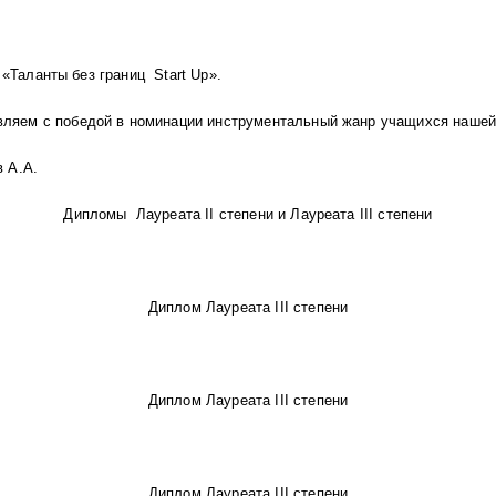
Таланты без границ Start Up».
вляем с победой в номинации инструментальный жанр учащихся нашей
в А.А.
Дипломы Лауреата II степени и Лауреата III степени
Диплом Лауреата III степени
Диплом Лауреата III степени
Диплом Лауреата III степени