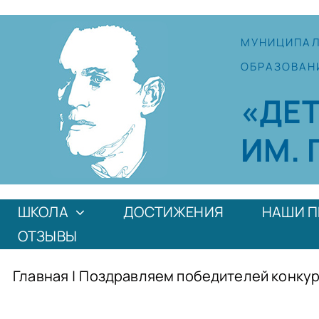
Skip
to
МУНИЦИПА
content
ОБРАЗОВАН
«ДЕ
ИМ. 
ШКОЛА
ДОСТИЖЕНИЯ
НАШИ П
ОТЗЫВЫ
Главная
|
Поздравляем победителей конку