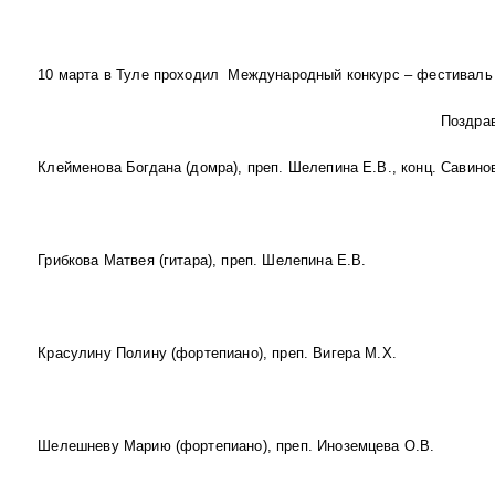
10 марта в Туле проходил Международный конкурс – фестиваль «
Поздра
Клейменова Богдана (домра), преп. Шелепина Е.В., конц. Савино
Грибкова Матвея (гитара), преп. Шелепина Е.В.
Красулину Полину (фортепиано), преп. Вигера М.Х.
Шелешневу Марию (фортепиано), преп. Иноземцева О.В.