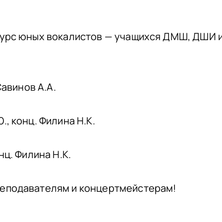
курс юных вокалистов — учащихся ДМШ, ДШИ 
Савинов А.А.
, конц. Филина Н.К.
нц. Филина Н.К.
реподавателям и концертмейстерам!