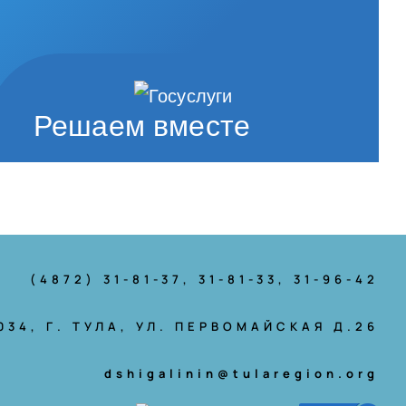
Решаем вместе
(4872) 31-81-37
, 31-81-33, 31-96-42
034, Г. ТУЛА, УЛ. ПЕРВОМАЙСКАЯ Д.26
dshigalinin@tularegion.org