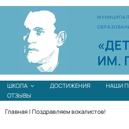
Skip
to
МУНИЦИПА
content
ОБРАЗОВАН
«ДЕ
ИМ. 
ШКОЛА
ДОСТИЖЕНИЯ
НАШИ П
ОТЗЫВЫ
Главная
|
Поздравляем вокалистов!