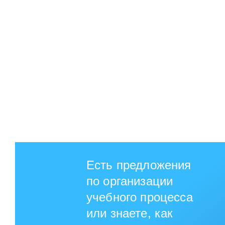
Есть предложения
по организации
учебного процесса
или знаете, как