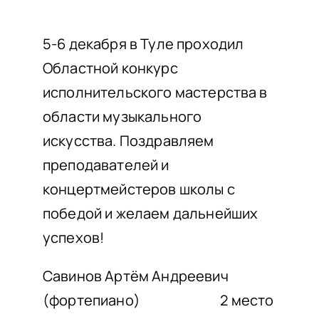
НАШИ ПРОЕКТЫ
О ПРИЕМЕ
5-6 декабря в Туле проходил
Областной конкурс
ОБУЧАЮЩИМСЯ
исполнительского мастерства в
СВЕДЕНИЯ ОБ ОО
области музыкального
КОНТАКТЫ
искусства. Поздравляем
ОТЗЫВЫ
преподавателей и
концертмейстеров школы с
победой и желаем дальнейших
успехов!
Савинов Артём Андреевич
(фортепиано) 2 место