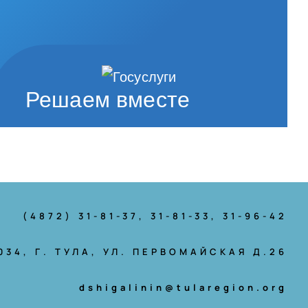
Решаем вместе
(4872) 31-81-37
, 31-81-33, 31-96-42
034, Г. ТУЛА, УЛ. ПЕРВОМАЙСКАЯ Д.26
dshigalinin@tularegion.org