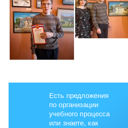
Есть предложения
по организации
учебного процесса
или знаете, как