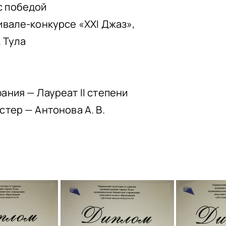
с победой
ивале-конкурсе «XXI Джаз»,
. Тула
ния — Лауреат II степени
тер — Антонова А. В.