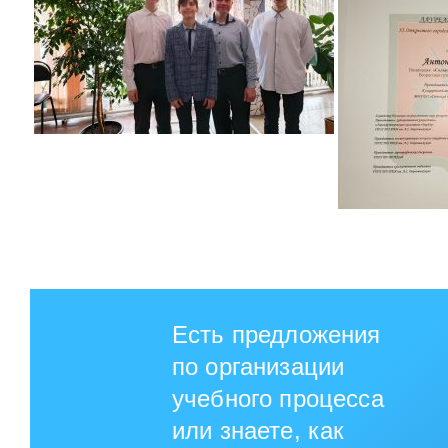
Есть предложения
по организации
учебного процесса
или знаете, как