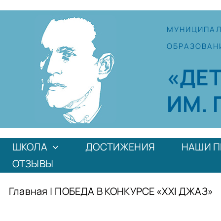
Skip
to
МУНИЦИПА
content
ОБРАЗОВАН
«ДЕ
ИМ. 
ШКОЛА
ДОСТИЖЕНИЯ
НАШИ П
ОТЗЫВЫ
Главная
|
ПОБЕДА В КОНКУРСЕ «XXI ДЖАЗ»