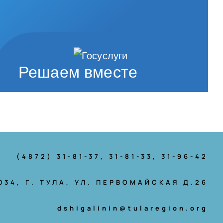
Решаем вместе
(4872) 31-81-37
, 31-81-33, 31-96-42
034, Г. ТУЛА, УЛ. ПЕРВОМАЙСКАЯ Д.26
dshigalinin@tularegion.org