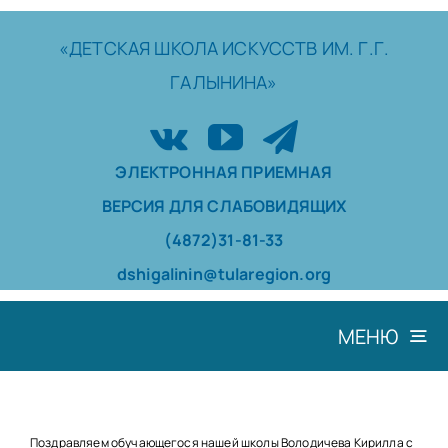
Skip
to
«ДЕТСКАЯ
ШКОЛА
ИСКУССТВ
ИМ. Г.Г.
content
ГАЛЫНИНА»
ЭЛЕКТРОННАЯ ПРИЕМНАЯ
ВЕРСИЯ ДЛЯ СЛАБОВИДЯЩИХ
(4872)31-81-33
dshigalinin@tularegion.org
МЕНЮ
ШКОЛА
ДОСТИЖЕНИЯ
Поздравляем обучающегося нашей школы Володичева Кирилла с