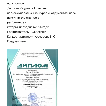
НАШИ ПРОЕКТЫ
получением
Диплома Лауреата II степени
О ПРИЕМЕ
на Международном конкурсе инструментального
исполнительства «Solo
ОБУЧАЮЩИМСЯ
performance»,
который проходил в 2024 году
СВЕДЕНИЯ ОБ ОО
Преподаватель — Серёгин И. Г.
Концертмейстер — Федосеева Е. Ю.
КОНТАКТЫ
Поздравляем!
ОТЗЫВЫ