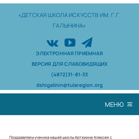
Skip
to
«ДЕТСКАЯ
ШКОЛА
ИСКУССТВ
ИМ. Г.Г.
content
ГАЛЫНИНА»
ЭЛЕКТРОННАЯ ПРИЕМНАЯ
ВЕРСИЯ ДЛЯ СЛАБОВИДЯЩИХ
(4872)31-81-33
dshigalinin@tularegion.org
МЕНЮ
ШКОЛА
ДОСТИЖЕНИЯ
Поздравляем ученика нашей школы Артюхина Алексея с