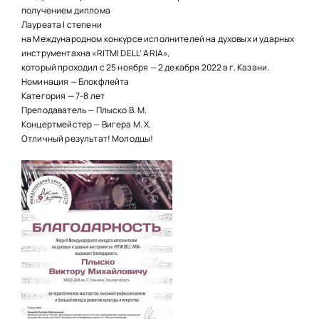
НАШИ ПРОЕКТЫ
получением диплома
Лауреата I степени
О ПРИЕМЕ
на Международном конкурсе исполнителей на духовых и ударных
инструментахна «RITMI DELL’ ARIA»,
ОБУЧАЮЩИМСЯ
который проходил с 25 ноября — 2 декабря 2022 в г. Казани.
Номинация — Блокфлейта
СВЕДЕНИЯ ОБ ОО
Категория — 7-8 лет
Преподаватель — Плыско В. М.
КОНТАКТЫ
Концертмейстер — Вигера М. Х.
Отличный результат! Молодцы!
ОТЗЫВЫ