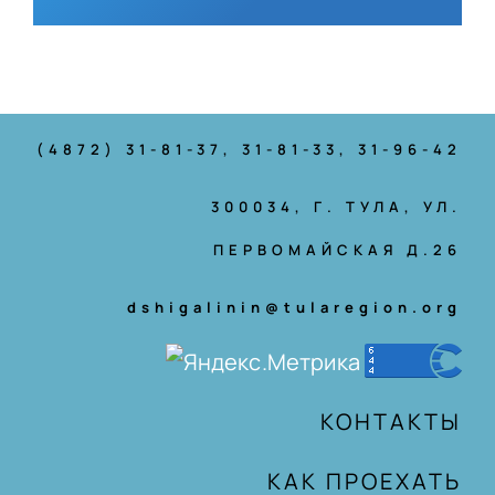
(4872) 31-81-37
, 31-81-33, 31-96-42
300034, Г. ТУЛА, УЛ.
ПЕРВОМАЙСКАЯ Д.26
dshigalinin@tularegion.org
КОНТАКТЫ
КАК ПРОЕХАТЬ