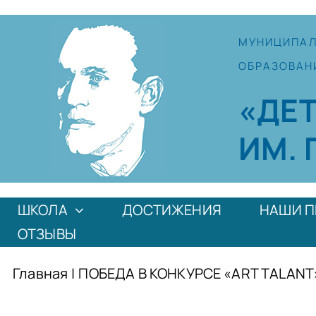
Skip
to
МУНИЦИПА
content
ОБРАЗОВАН
«ДЕ
ИМ. 
ШКОЛА
ДОСТИЖЕНИЯ
НАШИ П
ОТЗЫВЫ
Главная
|
ПОБЕДА В КОНКУРСЕ «ART TALANT