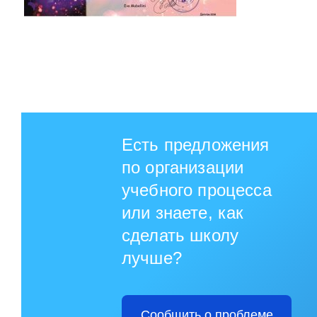
Есть предложения
по организации
учебного процесса
или знаете, как
сделать школу
лучше?
Сообщить о проблеме