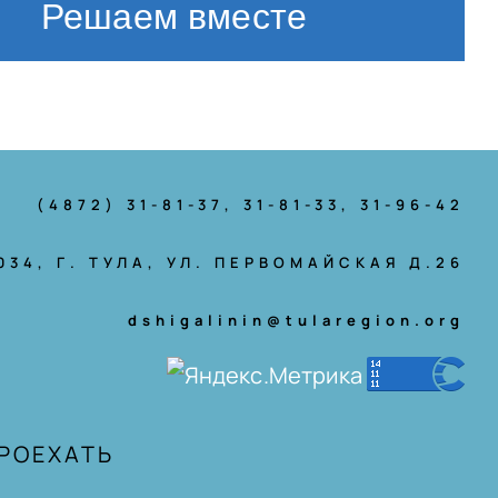
Решаем вместе
(4872) 31-81-37
, 31-81-33, 31-96-42
034, Г. ТУЛА, УЛ. ПЕРВОМАЙСКАЯ Д.26
dshigalinin@tularegion.org
ПРОЕХАТЬ