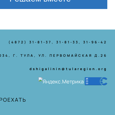
(4872) 31-81-37
, 31-81-33, 31-96-42
034, Г. ТУЛА, УЛ. ПЕРВОМАЙСКАЯ Д.26
dshigalinin@tularegion.org
ПРОЕХАТЬ