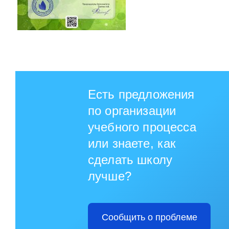
Есть предложения
по организации
учебного процесса
или знаете, как
сделать школу
лучше?
Сообщить о проблеме