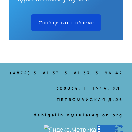
Сообщить о проблеме
(4872) 31-81-37
, 31-81-33, 31-96-42
300034, Г. ТУЛА, УЛ.
ПЕРВОМАЙСКАЯ Д.26
dshigalinin@tularegion.org