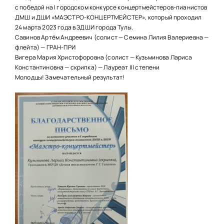
НАШИ ПРОЕКТЫ
с победой на I городском конкурсе концертмейстеров-пианистов
ДМШ и ДШИ «МАЭСТРО-КОНЦЕРТМЕЙСТЕР», который проходил
О ПРИЕМЕ
24 марта 2023 года в ЗДШИ города Тулы.
Савинов Артём Андреевич (солист — Семина Лилия Валериевна —
ОБУЧАЮЩИМСЯ
флейта) — ГРАН-ПРИ
Вигера Мария Христофоровна (солист — Кузьминова Лариса
СВЕДЕНИЯ ОБ ОО
Константиновна — скрипка) — Лауреат III степени
Молодцы! Замечательный результат!
КОНТАКТЫ
ОТЗЫВЫ