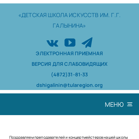
Skip
to
«ДЕТСКАЯ
ШКОЛА
ИСКУССТВ
ИМ. Г.Г.
content
ГАЛЫНИНА»
ЭЛЕКТРОННАЯ ПРИЕМНАЯ
ВЕРСИЯ ДЛЯ СЛАБОВИДЯЩИХ
(4872)31-81-33
dshigalinin@tularegion.org
МЕНЮ
ШКОЛА
ДОСТИЖЕНИЯ
Поздравляем преподавателей и концертмейстеров нашей школы