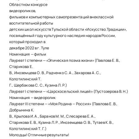
НАШИ ПРОЕКТЫ
Областном конкурсе
видеороликов,
О ПРИЕМЕ
фильмов и компьютерных самопрезентаций внеклассной
воспитательной работы
ОБУЧАЮЩИМСЯ
детских школ искусств Тульской области «Искусство.Традиции»,
посвящённый году культурного наследия народов России,
СВЕДЕНИЯ ОБ ОО
который проходил в
декабре 2022 в г. Туле
КОНТАКТЫ
Номинация — фильм
Лауреат I степени — «Эпическая поэма жизни» (Павлова Е. В.,
Старикова Е.
ОТЗЫВЫ
В., Иноземцева О. В., Радченко С. А., Захарова А. С.,
Колотилинский Т.
Г., Щербакова С. С., Кузина Л. Р.)
Лауреат I степени — «Царскосельский лицей» (Пустозерова В. Н.)
Номинация — видеоролик
Лауреат III степени — «Моя Родина — Россия» (Павлова Е. В.,
Добрынина К.
В., Крылова И. А., Баранов М. М., Слесарева Е. А.,
Старикова Е. В., Кузина Л. Р., Иноземцева О. В., Тутаев К. В.,
Колотилинский Т. Г.)
Молодцы! Отличные результаты!