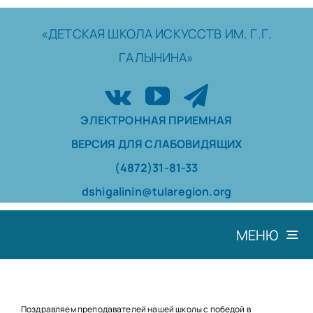
Skip
to
«ДЕТСКАЯ
ШКОЛА
ИСКУССТВ
ИМ. Г.Г.
content
ГАЛЫНИНА»
ЭЛЕКТРОННАЯ ПРИЕМНАЯ
ВЕРСИЯ ДЛЯ СЛАБОВИДЯЩИХ
(4872)31-81-33
dshigalinin@tularegion.org
МЕНЮ
ШКОЛА
ДОСТИЖЕНИЯ
Поздравляем преподавателей нашей школы с победой в