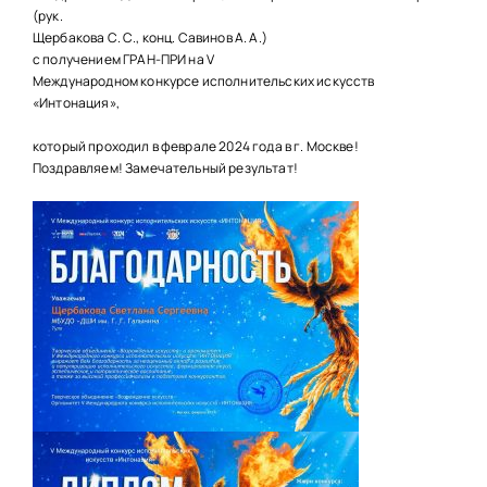
НАШИ ПРОЕКТЫ
(рук.
Щербакова С. С., конц. Савинов А. А.)
О ПРИЕМЕ
с получением ГРАН-ПРИ на V
Международном конкурсе исполнительских искусств
ОБУЧАЮЩИМСЯ
«Интонация»,
СВЕДЕНИЯ ОБ ОО
который проходил в феврале 2024 года в г. Москве!
Поздравляем! Замечательный результат!
КОНТАКТЫ
ОТЗЫВЫ