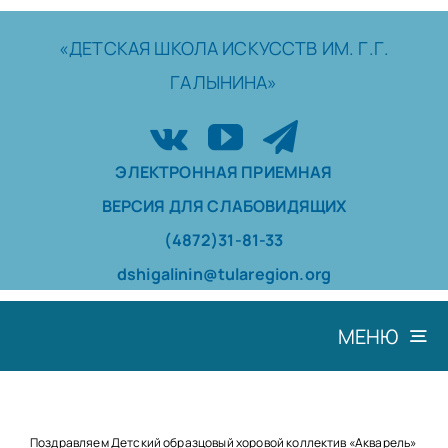
Skip
to
«ДЕТСКАЯ
ШКОЛА
ИСКУССТВ
ИМ. Г.Г.
content
ГАЛЫНИНА»
ЭЛЕКТРОННАЯ ПРИЕМНАЯ
ВЕРСИЯ ДЛЯ СЛАБОВИДЯЩИХ
(4872)31-81-33
dshigalinin@tularegion.org
МЕНЮ
ШКОЛА
ДОСТИЖЕНИЯ
Поздравляем Детский образцовый хоровой коллектив «Акварель»