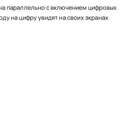
ена параллельно с включением цифровых
оду на цифру увидят на своих экранах
 труда и
и им при