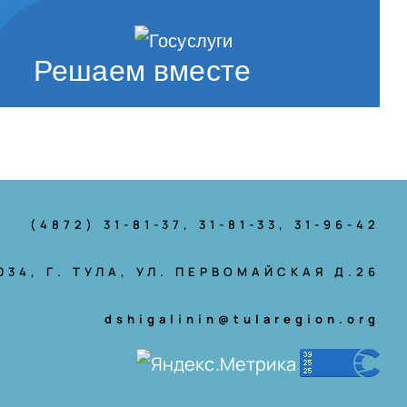
Решаем вместе
(4872) 31-81-37
, 31-81-33, 31-96-42
034, Г. ТУЛА, УЛ. ПЕРВОМАЙСКАЯ Д.26
dshigalinin@tularegion.org