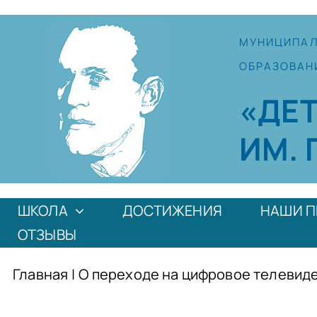
Skip
to
МУНИЦИПА
content
ОБРАЗОВАН
«ДЕ
ИМ. 
ШКОЛА
ДОСТИЖЕНИЯ
НАШИ П
ОТЗЫВЫ
Главная
|
О переходе на цифровое телевиде