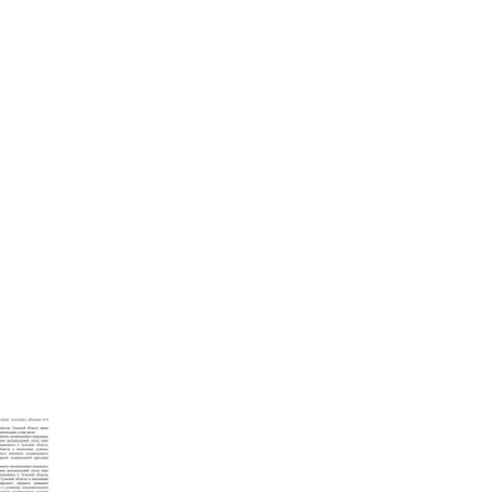
орудования)
абочим дням