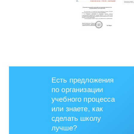
Есть предложения
по организации
учебного процесса
или знаете, как
сделать школу
лучше?