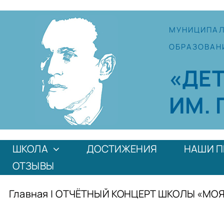
Skip
to
МУНИЦИПА
content
ОБРАЗОВАН
«ДЕ
ИМ. 
ШКОЛА
ДОСТИЖЕНИЯ
НАШИ П
ОТЗЫВЫ
Главная
|
ОТЧЁТНЫЙ КОНЦЕРТ ШКОЛЫ «МОЯ